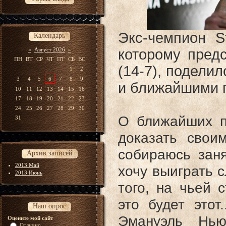
Экс-чемпион St
Календарь
«
Август 2026
»
которому пред
ПН
ВТ
СР
ЧТ
ПТ
СБ
ВС
(14-7), подели
1
2
3
4
5
6
7
8
9
и ближайшими 
10
11
12
13
14
15
16
17
18
19
20
21
22
23
24
25
26
27
28
29
30
О ближайших пл
31
доказать свои
собираюсь зан
Архив записей
2013 Май
хочу выиграть с
2013 Июнь
того, на чьей 
это будет этот
Наш опрос
Эмануэль Нью
Оцените мой сайт
Отлично