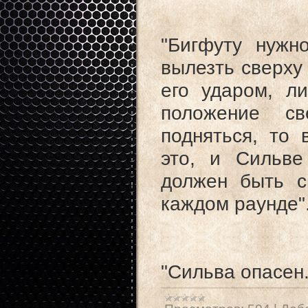
"Бигфуту нужн
вылезть сверху
его ударом, л
положение с
подняться, то 
это, и Сильве
должен быть с
каждом раунде"
"Сильва опасен