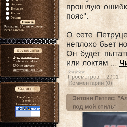
прошлую ошибк
Хорошо
Неплохо
Плохо
пояс".
Ужасно
Результаты
|
Архив опросов
Всего ответов:
1
О сете Петруце
неплохо бьет н
Друзья сайта
Он будет пытат
Официальный блог
или локтям
...
Ч
Сообщество uCoz
FAQ по системе
Инструкции для uCoz
Просмотров:
2901
Комментарии (0)
Статистика
Энтони Петтис: "А
Онлайн всего:
1
Гостей:
1
Пользователей:
0
под мой стиль"