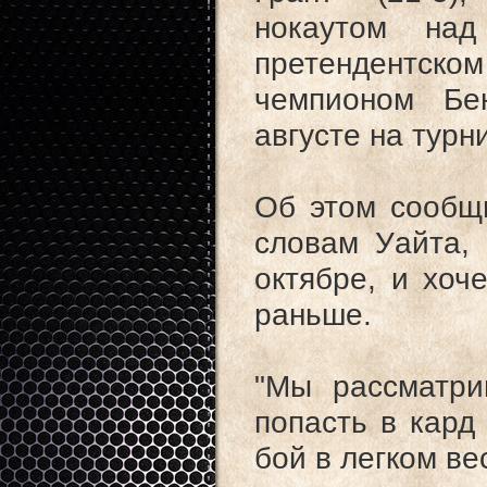
нокаутом над
претендентско
чемпионом Бе
августе на турн
Об этом сообщ
словам Уайта, 
октябре, и хоч
раньше.
"Мы рассматри
попасть в кард
бой в легком ве