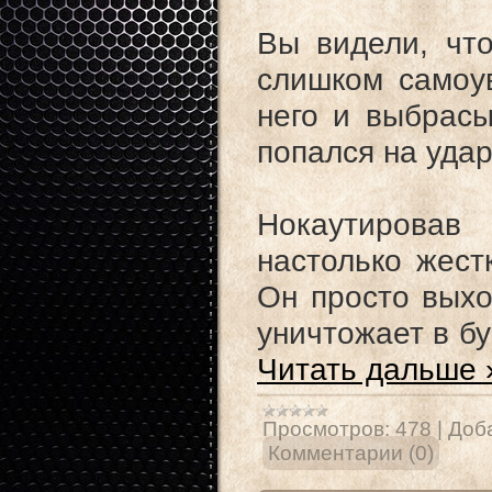
Вы видели, чт
слишком самоу
него и выбрасы
попался на удар
Нокаутировав
настолько жест
Он просто выхо
уничтожает в бу
Читать дальше 
Просмотров:
478
|
Доб
Комментарии (0)