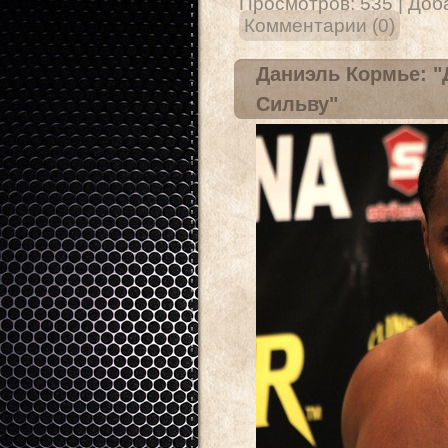
Просмотров:
535
|
Доб
Комментарии (0)
Даниэль Кормье: "
Сильву"