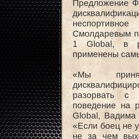
Предложение Ф
дисквалифик
неспортивно
Смолдаревым по
1 Global, в 
применены самы
«Мы приня
дисквалифици
разорвать с 
поведение на р
Global, Вадима 
«Если боец не у
не за чем выхо