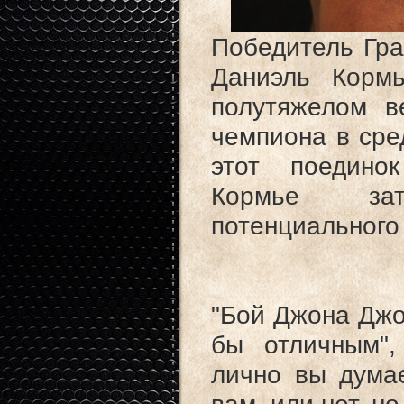
Победитель Гран
Даниэль Корм
полутяжелом в
чемпиона в сре
этот поединок
Кормье зат
потенциального
"Бой Джона Джо
бы отличным",
лично вы дума