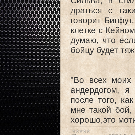
Сильва, в сти
драться с так
говорит Бигфут,
клетке с Кейном
думаю, что есл
бойцу будет тяж
"Во всех моих
андердогом, я
после того, ка
мне такой бой,
хорошо,это мот