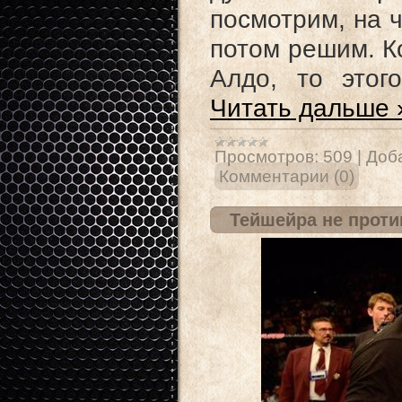
посмотрим, на ч
потом решим. К
Алдо, то этог
Читать дальше 
Просмотров:
509
|
Доб
Комментарии (0)
Тейшейра не проти