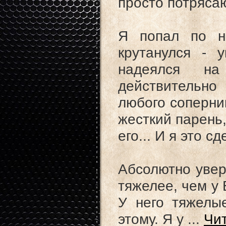
просто потряса
Я попал по н
крутанулся - 
надеялся н
действительно
любого соперник
жесткий парень,
его... И я это сд
Абсолютно увере
тяжелее, чем у 
У него тяжелые
этому. Я у
...
Чи