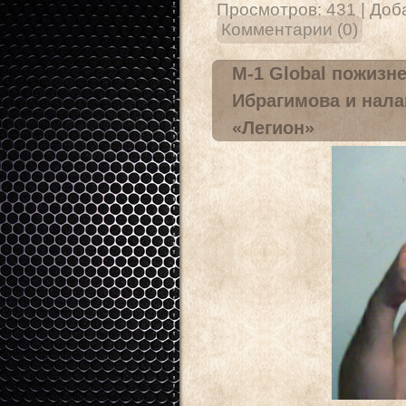
Просмотров:
431
|
Доб
Комментарии (0)
M-1 Global пожизн
Ибрагимова и нала
«Легион»