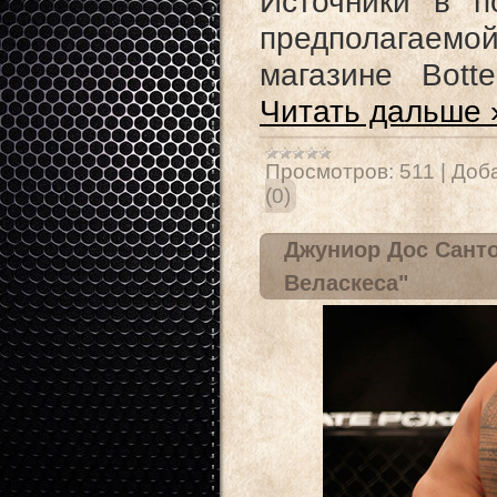
Источники в п
предполагаемо
магазине Bot
Читать дальше 
Просмотров:
511
|
Доб
(0)
Джуниор Дос Сантос
Веласкеса"