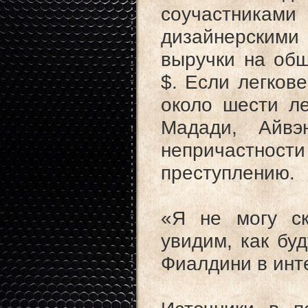
соучастниками
дизайнерскими
выручки на общ
$. Если легков
около шести ле
Мадади, Айвэ
непричастнос
преступлению.
«Я не могу с
увидим, как буд
Фиалдини в инт