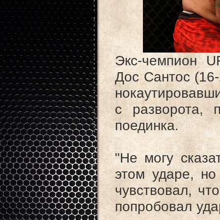
Экс-чемпион U
Дос Сантос (16
нокаутировавши
с разворота, 
поединка.
"Не могу сказа
этом ударе, но
чувствовал, чт
попробовал удар