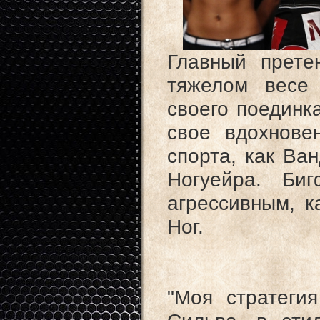
Главный прете
тяжелом весе
своего поединк
свое вдохнове
спорта, как Ва
Ногуейра. Би
агрессивным, к
Ног.
"Моя стратеги