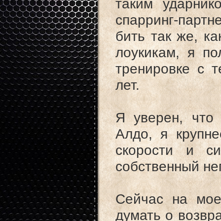
таким ударник
спарринг-партн
бить так же, ка
лоукикам, я п
тренировке с т
лет.
Я уверен, что
Алдо, я крупне
скорости и с
собственный не
Сейчас на мое
думать о возвр