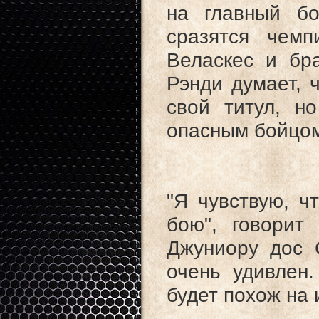
на главный б
сразятся чем
Веласкес и бра
Рэнди думает, 
свой титул, н
опасным бойцо
"Я чувствую, ч
бою", говорит
Джуниору дос 
очень удивлен
будет похож на 