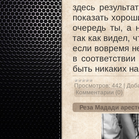
здесь результа
показать хороши
очередь ты, а 
так как видел, 
если вовремя н
в соответстви
быть никаких н
Просмотров:
442
|
Доб
Комментарии (0)
Реза Мадади арест