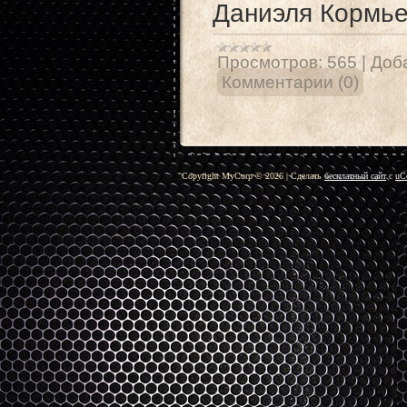
Даниэля Кормье
Просмотров:
565
|
Доб
Комментарии (0)
Copyright MyCorp © 2026
|
Сделать
бесплатный сайт
с
uC