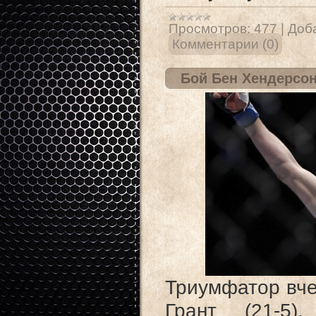
Просмотров:
477
|
Доб
Комментарии (0)
Бой Бен Хендерсон 
Триумфатор вче
Грант (21-5)