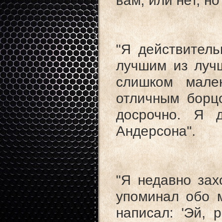
вам, или нет, н
"Я действитель
лучшим из лучш
слишком мале
отличным борц
досрочно. Я 
Андерсона".
"Я недавно зах
упоминал обо м
написал: 'Эй, 