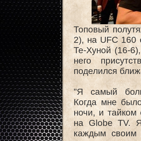
Топовый полутя
2), на UFC 160
Те-Хуной (16-6)
него присутс
поделился бли
"Я самый бол
Когда мне было
ночи, и тайком 
на Globe TV. 
каждым своим 