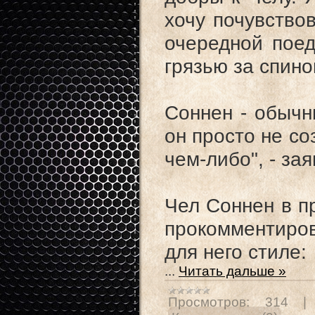
хочу почувствов
очередной пое
грязью за спино
Соннен - обычн
он просто не со
чем-либо", - за
Чел Соннен в п
прокомментиро
для него стиле:
...
Читать дальше »
Просмотров:
314