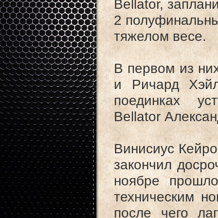
Bellator, запла
2 полуфинальны
тяжелом весе.
В первом из них
и Ричард Хэйл
поединках ус
Bellator Алексан
Винисиус Кейро
закончил досроч
ноябре прошло
техническим но
после чего ла