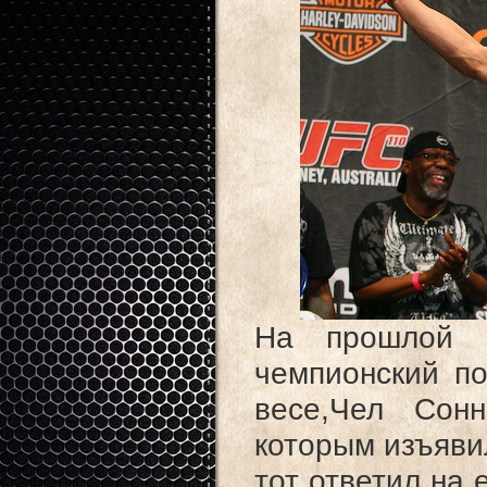
На прошлой 
чемпионский п
весе,Чел Сон
которым изъявил
тот ответил на 