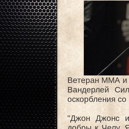
Ветеран ММА и 
Вандерлей Сил
оскорбления со 
"Джон Джонс 
добры к Челу. Я