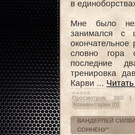
в единоборствах
Мне было нел
занимался с 
окончательное 
словно гора 
последние д
тренировка дав
Карви
...
Читать
Просмотров:
360
Комментарии (0)
ВАНДЕРЛЕЙ СИЛВА
СОННЕНУ"