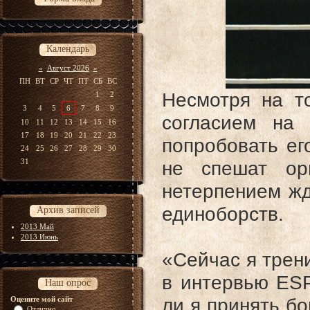
Календарь
«
Август 2026
»
ПН
ВТ
СР
ЧТ
ПТ
СБ
ВС
Несмотря на т
1
2
3
4
5
6
7
8
9
согласием на
10
11
12
13
14
15
16
17
18
19
20
21
22
23
попробовать ег
24
25
26
27
28
29
30
31
не спешат орг
нетерпением ж
единоборств.
Архив записей
2013 Май
2013 Июнь
«Сейчас я трен
в интервью ESP
Наш опрос
ли я принять бо
Оцените мой сайт
Отлично