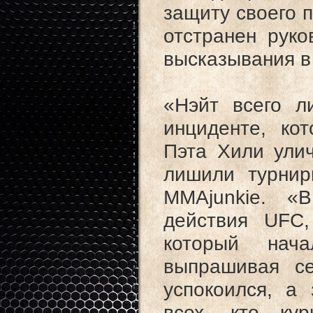
защиту своего 
отстранен рук
высказывания в T
«Нэйт всего л
инциденте, ко
Пэта Хили ули
лишили турнир
MMAjunkie. «
действия UFC,
который нач
выпрашивая с
успокоился, а
всех, кто кур