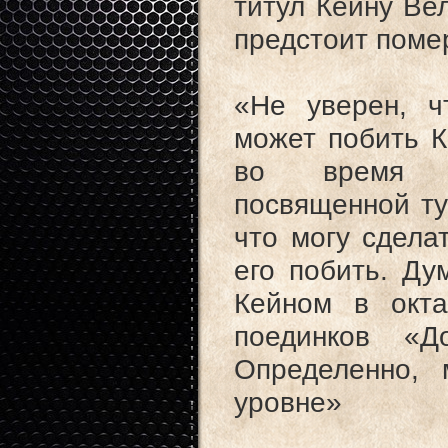
титул Кейну Вел
предстоит помер
«Не уверен, ч
может побить К
во время ме
посвященной ту
что могу сдела
его побить. Ду
Кейном в окта
поединков «Д
Определенно,
уровне»