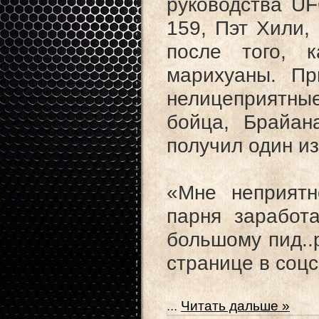
руководства UF
159, Пэт Хили,
после того, 
марихуаны. Пр
нелицеприятны
бойца, Брайана
получил один и
«Мне неприятн
парня заработ
большому пид..
странице в соцс
...
Читать дальше »