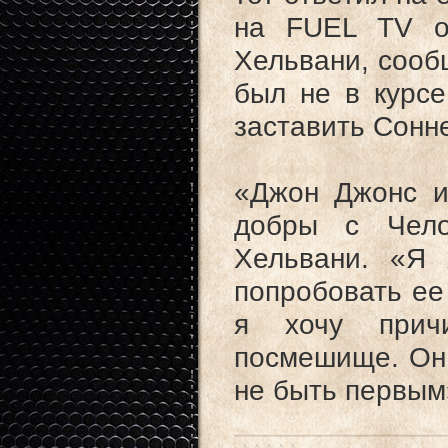
на FUEL TV об
Хельвани, сообщ
был не в курсе
заставить Сонне
«Джон Джонс и
добры с Чело
Хельвани. «Я 
попробовать ее 
я хочу прич
посмешище. Он 
не быть первым