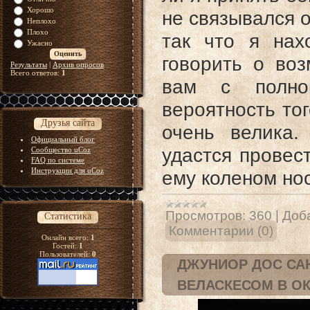
Хорошо
не связывался 
Неплохо
Плохо
так что я нах
Ужасно
говорить о воз
Результаты
|
Архив опросов
Всего ответов:
1
вам с полной
вероятность тог
Друзья сайта
очень велика.
Официальный блог
удастся провес
Сообщество uCoz
FAQ по системе
Инструкции для uCoz
ему коленом но
Просмотров:
360
|
Доб
Статистика
Комментарии (0)
Онлайн всего:
1
Гостей:
1
Пользователей:
0
ДЖУНИОР ДОС САН
ВЕЛАСКЕСОМ В О