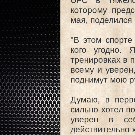
UFC в тяжело
которому предс
мая, поделился 
"В этом спорте
кого угодно. 
тренировках в п
всему и уверен
поднимут мою ру
Думаю, в перв
сильно хотел п
уверен в се
действительно х