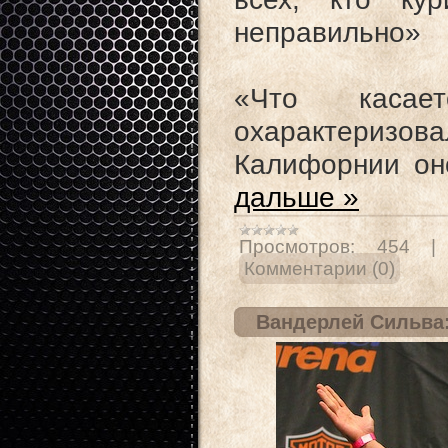
неправильно»
«Что касае
охарактериз
Калифорнии он
дальше »
Просмотров:
454
Комментарии (0)
Вандерлей Сильва: